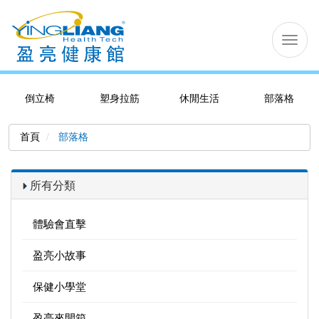
切
换
导
航
倒立椅
塑身拉筋
休閒生活
部落格
首頁
部落格
所有分類
體驗會直擊
盈亮小故事
保健小學堂
盈亮來開箱