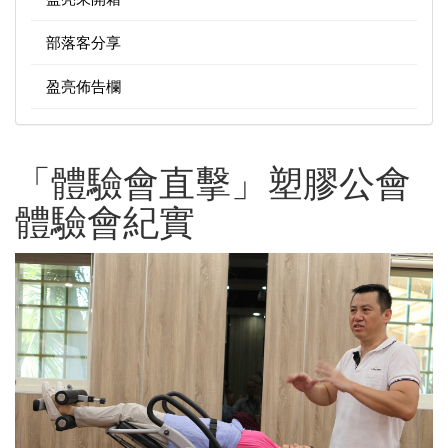
部落客分享
盈亮佈告欄
「體驗會直擊」塑膠公會
體驗會紀實