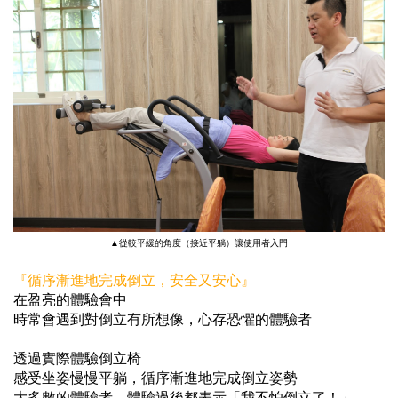
▲從較平緩的角度（接近平躺）讓使用者入門
『循序漸進地完成倒立，安全又安心』
在盈亮的體驗會中
時常會遇到
對倒立有所想像，心存恐懼的體驗者
透過實際體驗倒立椅
感受坐姿慢慢平躺，
循序漸進
地完成倒立姿勢
大多數的體驗者，體驗過後都表示「我不怕倒立了！」