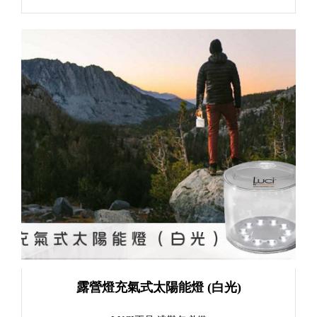
露營燈充氣式太陽能燈 (白光)