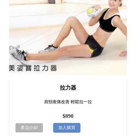
拉力器
肩頸痠痛改善 輕鬆拉一拉
$890
產品介紹
加入購買