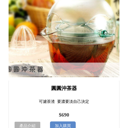
圓圓沖茶器
可濾茶渣 要濃要淡自己決定
$690
產品介紹
加入購買