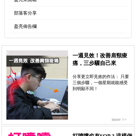
部落客分享
盈亮佈告欄
一週見效！改善肩頸痠
痛，三步驟自己來
分享更立即見效的作法： 只要
三個步驟，一個星期就能感受
到明顯不同！
more >>
打噴嚏也有SOP ? 這樣做