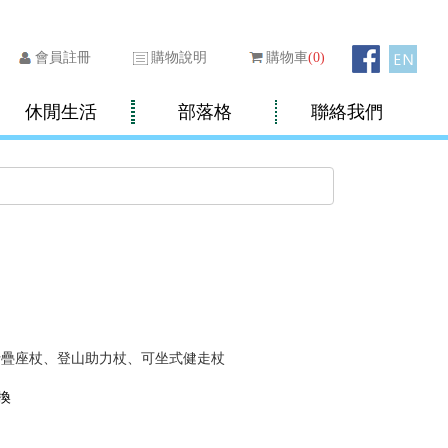
會員註冊
購物說明
購物車
(
0
)
休閒生活
部落格
聯絡我們
折疊座杖、登山助力杖、可坐式健走杖
換