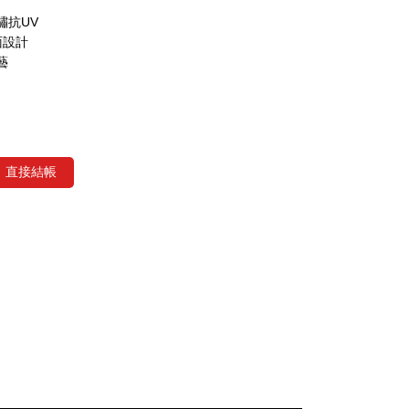
鏽抗UV
面設計
藝
直接結帳