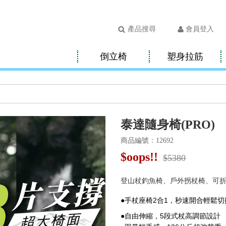
產品搜尋
會員登入
倒立椅
塑身拉筋
泰達隨身椅(PRO)
商品編號：12692
$
oops!!
$5380
登山杖釣魚椅、戶外拐杖椅、可
●手杖座椅2合1，秒速開合輕鬆切
●自由伸縮，5段式杖高調節設計