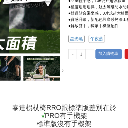
●羽量輕手感，136公斤超強載重
●極度耐用耐操，航太等級防水防
●舒適貼合乘坐感，3片式超大椅
●質感升級，新配色與磨砂烤漆工
●解放雙手，獨家手機座配件
星光黑
午夜藍
-
+
加入購物車
泰達枴杖椅RRO跟標準版差別在於
√
PRO有手機架
標準版沒有手機架