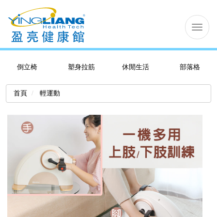
切
换
导
航
倒立椅
塑身拉筋
休閒生活
部落格
首頁
輕運動