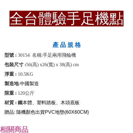
全台
體驗手足機
點
產 品 規 格
型號 :
30154
名稱:
手足兩用飛輪機
包裝尺寸 :
56(高) x26(寬) x 38(高) cm
淨重 :
10.5KG
製造地
:
中國製造
限重 :
120公斤
材質 : 鐵
本體、塑料踏板、木頭底板
贈品: 隨機顏色出貨PVC地墊(
60X60CM
)
相關商品