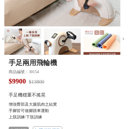
手足兩用飛輪機
商品編號：30154
$
9900
$13800
手足機穩重不搖晃
增強臀部及大腿肌肉之結實
手腳皆可做腳踏車運動
上肢訓練/下肢訓練