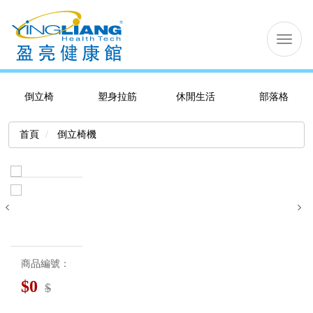
切
换
导
航
倒立椅
塑身拉筋
休閒生活
部落格
首頁
倒立椅機
商品編號：
$
0
$