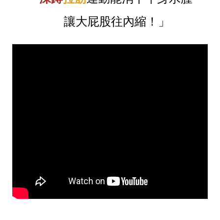
讓大屁股往內縮！」