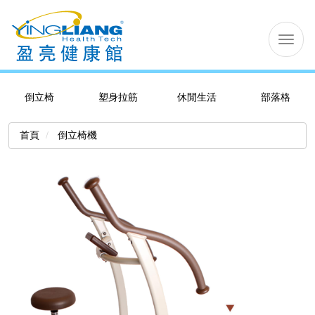
切
换
导
航
倒立椅
塑身拉筋
休閒生活
部落格
首頁
倒立椅機