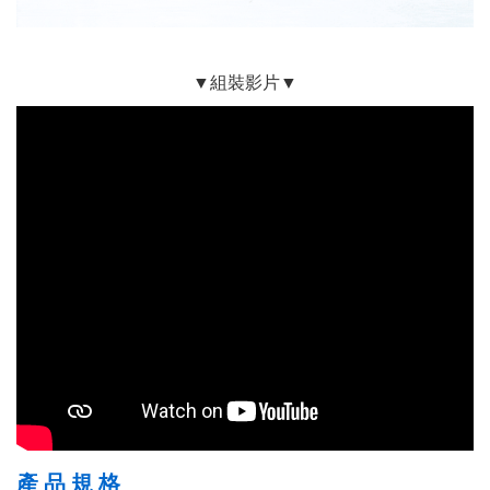
▼
組裝影片▼
產 品 規 格