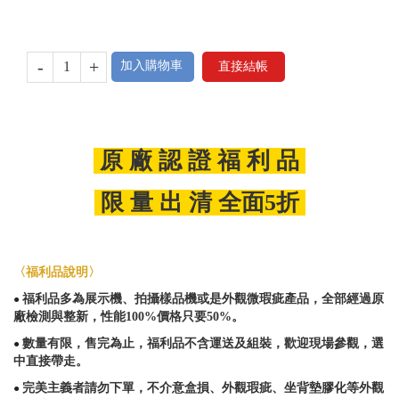
-
+
加入購物車
直接結帳
原 廠 認 證 福 利 品
限 量 出 清 全面5折
〈福利品說明〉
福利品多為展示機、拍攝樣品機或是外觀微瑕疵產品，全部經過原
●
廠檢測與整新，性能100%價格只要50%。
數量有限，售完為止，福利品不含運送及組裝，歡迎現場參觀，選
●
中直接帶走。
完美主義者請勿下單，不介意盒損、外觀瑕疵、坐背墊膠化等外觀
●