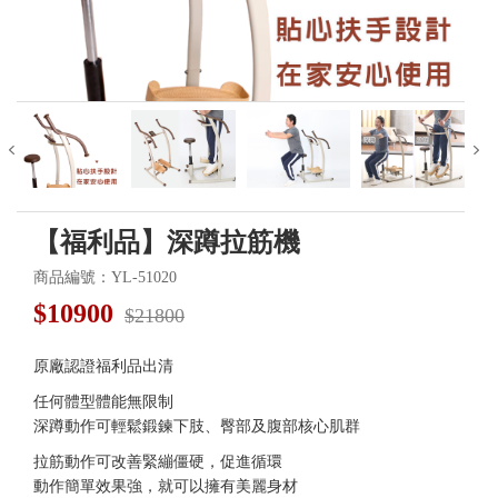
【福利品】深蹲拉筋機
商品編號：YL-51020
$
10900
$21800
原廠認證福利品出清
任何體型體能無限制
深蹲動作可輕鬆鍛鍊下肢、臀部及腹部核心肌群
拉筋動作可改善緊繃僵硬，促進循環
動作簡單效果強，就可以擁有美麗身材