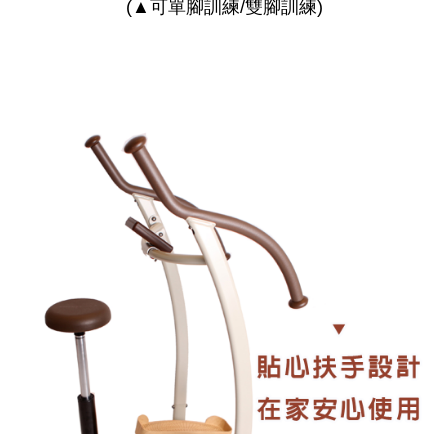
(▲可單腳訓練/雙腳訓練)