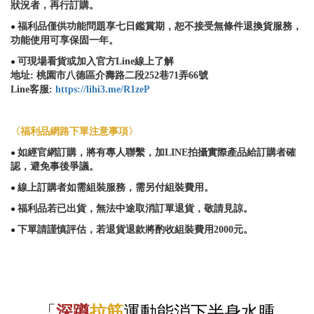
狀況者，再行訂購。
福利品僅供功能問題享七日鑑賞期，恕不接受無條件退換貨服務，
●
功能使用可享保固一年。
可現場看貨或加入官方Line線上了解
●
地址: 桃園市八德區介壽路二段252巷71弄66號
Line客服:
https://lihi3.me/R1zeP
〈福利品網路下單注意事項〉
如經官網訂購，將有專人聯繫，加LINE拍攝實際產品給訂購者確
●
認，避免事後爭議。
線上訂購者如需組裝服務，需另付組裝費用。
●
福利品若已出貨，無法中途取消訂單退貨，敬請見諒。
●
下單請謹慎評估，若退貨退款將酌收組裝費用2000元。
●
「
深蹲
拉筋
運動能消下半身水腫