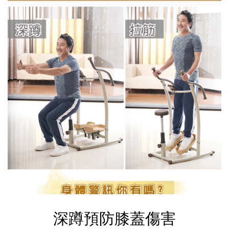
深蹲預防膝蓋傷害