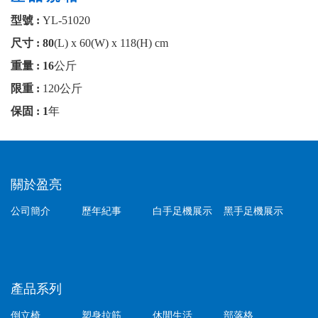
型號 :
YL-51020
尺寸 : 80
(L) x 60(W) x 118(H) cm
重量 : 16
公斤
限重 :
120公斤
保固 : 1
年
關於盈亮
公司簡介
歷年紀事
白手足機展示
黑手足機展示
產品系列
倒立椅
塑身拉筋
休閒生活
部落格