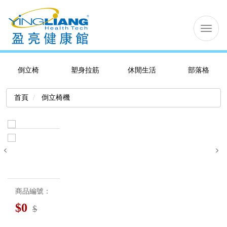
切
换
导
航
倒立椅
塑身拉筋
休閒生活
部落格
首頁
倒立椅機
商品編號：
$
0
$