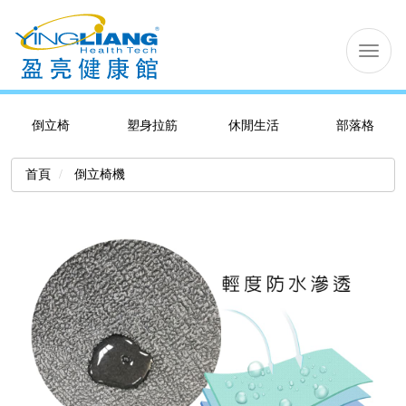
切
换
导
航
倒立椅
塑身拉筋
休閒生活
部落格
首頁
倒立椅機