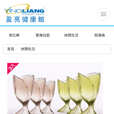
切
换
导
航
倒立椅
塑身拉筋
休閒生活
部落格
首頁
休閒生活