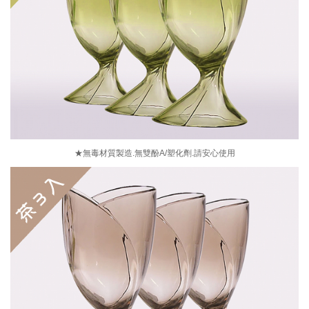
★無毒材質製造.無雙酚A/塑化劑.請安心使用