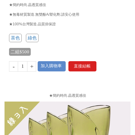
★簡約時尚.晶透質感佳
★無毒材質製造.無雙酚A/塑化劑.請安心使用
★100%台灣製造.品質掛保證
茶色
綠色
二組$500
-
+
加入購物車
直接結帳
★簡約時尚.晶透質感佳