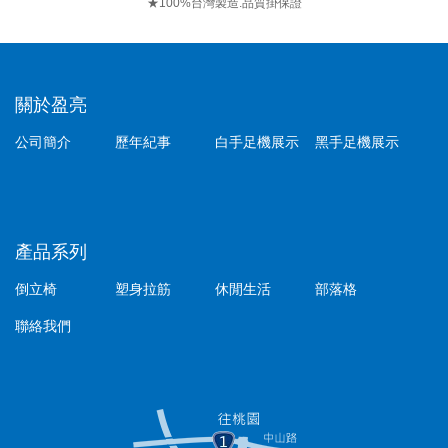
★100%台灣製造.品質掛保證
關於盈亮
公司簡介
歷年紀事
白手足機展示
黑手足機展示
產品系列
倒立椅
塑身拉筋
休閒生活
部落格
聯絡我們