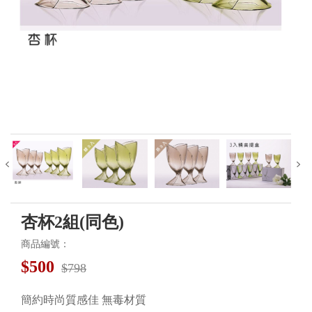
杏杯2組(同色)
商品編號：
$
500
$798
簡約時尚質感佳 無毒材質