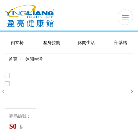
切
换
导
航
倒立椅
塑身拉筋
休閒生活
部落格
首頁
休閒生活
商品編號：
$
0
$